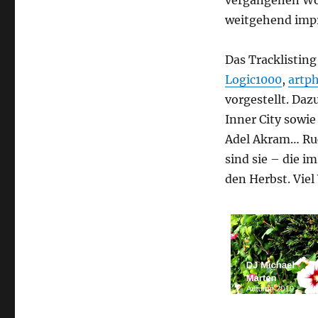
vergangenen Woc
weitgehend impr
Das Tracklisting
Logic1000
,
artp
vorgestellt. Da
Inner City sowi
Adel Akram… Ru
sind sie – die 
den Herbst. Vie