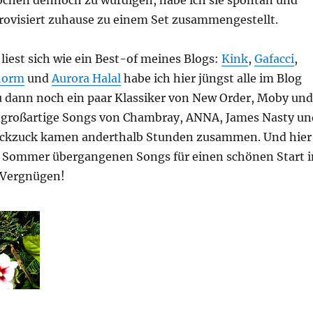
hen dennoch zu würdigen, habe ich sie spontan und
ovisiert zuhause zu einem Set zusammengestellt.
 liest sich wie ein Best-of meines Blogs:
Kink
,
Gafacci
,
horm
und
Aurora Halal
habe ich hier jüngst alle im Blog
zu dann noch ein paar Klassiker von New Order, Moby und
e großartige Songs von Chambray, ANNA, James Nasty un
ckzuck kamen anderthalb Stunden zusammen. Und hier
im Sommer übergangenen Songs für einen schönen Start i
l Vergnügen!