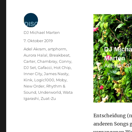
Autor
DJ Michael Marten
Veröffentlicht
7. Oktober 2019
am
Kategorien
Adel Akram
,
artphorm
,
Aurora Halal
,
Breakbeat
,
Carter
,
Chambray
,
Conny
,
DJ Set
,
Gafacci
,
Hot Chip
,
Inner City
,
James Nasty
,
Kink
,
Logic1000
,
Moby
,
New Order
,
Rhythm &
Sound
,
Underworld
,
Wata
Igarashi
,
Zuat-Zu
Entscheidung (n
anderen Songs gr