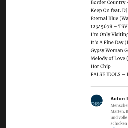
Border Country
Keep On feat. D
Eternal Blue (Wa
12345678 – TSV
I’m Only Visiti
It’s A Fine Day 
Gypsy Woman Gaf
Melody of Love 
Hot Chip
FALSE IDOLS –
Autor:
D
Menschen 
Marten. B
und volle
schicken