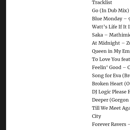
Tracklist
Go (In Dub Mix
Blue Monday – 
Watt’s Life If I
Saka – Mathimi
At Midnight – 
Queen in My Em
To Love You fea
Feelin‘ Good –
Song for Eva (B
Broken Heart (Or
DJ Logic Please
Deeper (Gorgon
Till We Meet Aga
City
Forever Ravers 