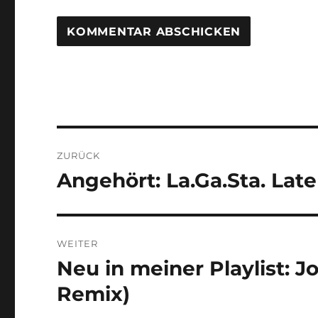
Beitragsnavigation
ZURÜCK
Angehört: La.Ga.Sta. Lat
Vorheriger
Beitrag:
WEITER
Neu in meiner Playlist: 
Nächster
Beitrag:
Remix)