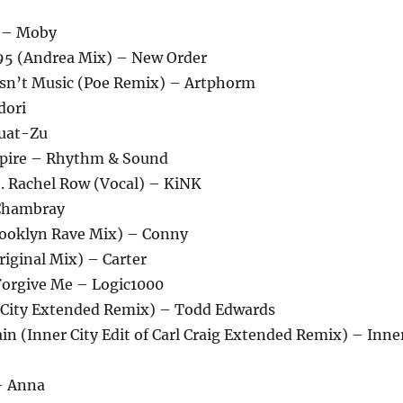
) – Moby
95 (Andrea Mix) – New Order
t Isn’t Music (Poe Remix) – Artphorm
dori
Zuat-Zu
pire – Rhythm & Sound
t. Rachel Row (Vocal) – KiNK
 Chambray
rooklyn Rave Mix) – Conny
iginal Mix) – Carter
 Forgive Me – Logic1000
 City Extended Remix) – Todd Edwards
in (Inner City Edit of Carl Craig Extended Remix) – Inne
– Anna