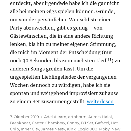
entdeckt, aber irgendwie habe ich die gar nicht
alle bei meinen Gigs spielen können. Gründe,
um von der persönlichen Wunschliste einer
Party abzuweichen, gibt es genug – von
Gästewünschen, die in eine andere Richtung
lenken, bis hin zu meiner eigenen Stimmung,
die mich im Moment der Entscheidung (nur
noch 30 Sekunden bis zum nächsten Lied!!!) zu
anderen Songs greifen lässt. Um die
ungespielten Lieblingslieder der vergangenen
Wochen dennoch zu würdigen, habe ich sie
spontan und weitgehend improvisiert zuhause
„Neues DJ-Set: A
zu einem Set zusammengestellt.
weiterlesen
Veröffentlicht
Kategorien
7. Oktober 2019
Adel Akram
,
artphorm
,
Aurora Halal
,
am
Breakbeat
,
Carter
,
Chambray
,
Conny
,
DJ Set
,
Gafacci
,
Hot
Chip
,
Inner City
,
James Nasty
,
Kink
,
Logic1000
,
Moby
,
New