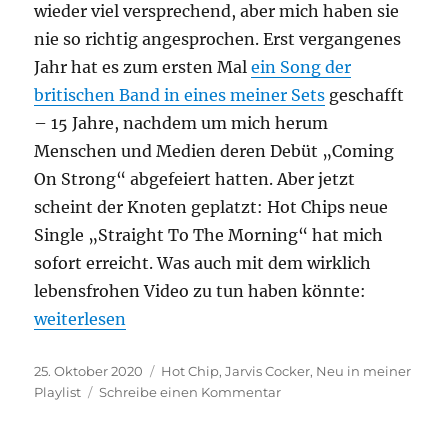
wieder viel versprechend, aber mich haben sie
nie so richtig angesprochen. Erst vergangenes
Jahr hat es zum ersten Mal
ein Song der
britischen Band in eines meiner Sets
geschafft
– 15 Jahre, nachdem um mich herum
Menschen und Medien deren Debüt „Coming
On Strong“ abgefeiert hatten. Aber jetzt
scheint der Knoten geplatzt: Hot Chips neue
Single „Straight To The Morning“ hat mich
sofort erreicht. Was auch mit dem wirklich
lebensfrohen Video zu tun haben könnte:
„Neu in meiner Playlist: Straight To The Morning“
weiterlesen
Veröffentlicht
Kategorien
25. Oktober 2020
Hot Chip
,
Jarvis Cocker
,
Neu in meiner
am
zu
Playlist
Schreibe einen Kommentar
Neu
in