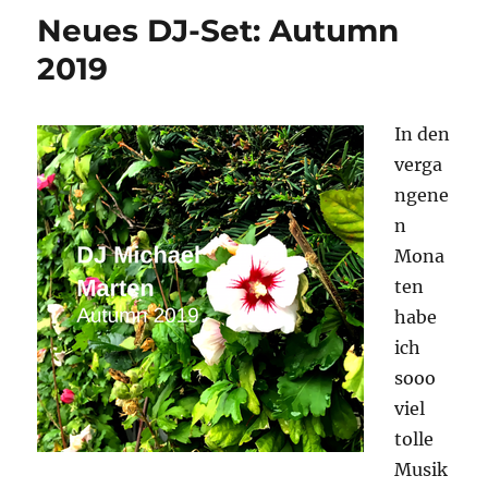
meiner
Neues DJ-Set: Autumn
Playlist:
Straight
2019
To
The
Morning
In den
verga
ngene
n
Mona
ten
habe
ich
sooo
viel
tolle
Musik