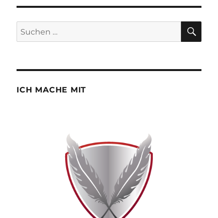
SU
Suchen
nach:
ICH MACHE MIT