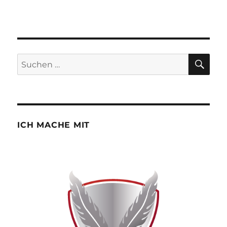
SU
Suchen
nach:
ICH MACHE MIT