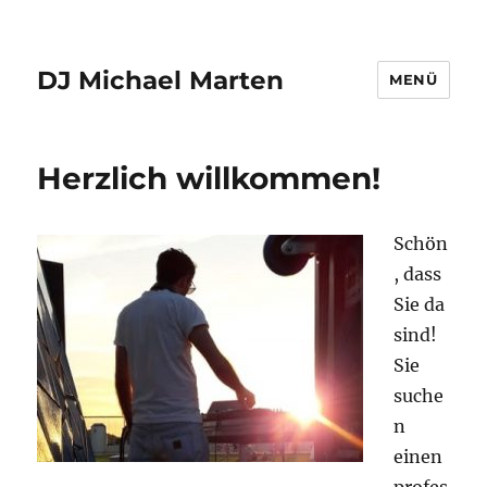
DJ Michael Marten
MENÜ
Herzlich willkommen!
Schön
, dass
Sie da
sind!
Sie
suche
n
einen