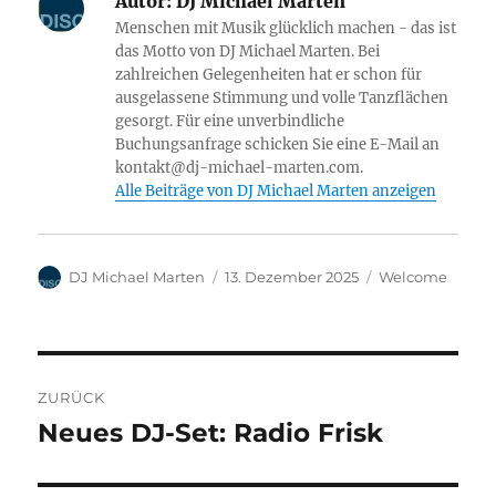
Autor:
DJ Michael Marten
Menschen mit Musik glücklich machen - das ist
das Motto von DJ Michael Marten. Bei
zahlreichen Gelegenheiten hat er schon für
ausgelassene Stimmung und volle Tanzflächen
gesorgt. Für eine unverbindliche
Buchungsanfrage schicken Sie eine E-Mail an
kontakt@dj-michael-marten.com.
Alle Beiträge von DJ Michael Marten anzeigen
Autor
Veröffentlicht
Kategorien
DJ Michael Marten
13. Dezember 2025
Welcome
am
Beitragsnavigation
ZURÜCK
Neues DJ-Set: Radio Frisk
Vorheriger
Beitrag: