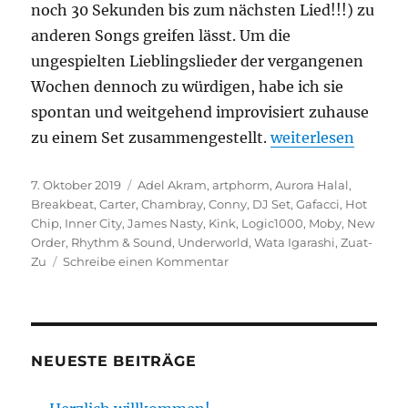
noch 30 Sekunden bis zum nächsten Lied!!!) zu
anderen Songs greifen lässt. Um die
ungespielten Lieblingslieder der vergangenen
Wochen dennoch zu würdigen, habe ich sie
spontan und weitgehend improvisiert zuhause
„Neues DJ-Set: A
zu einem Set zusammengestellt.
weiterlesen
Veröffentlicht
Kategorien
7. Oktober 2019
Adel Akram
,
artphorm
,
Aurora Halal
,
am
Breakbeat
,
Carter
,
Chambray
,
Conny
,
DJ Set
,
Gafacci
,
Hot
Chip
,
Inner City
,
James Nasty
,
Kink
,
Logic1000
,
Moby
,
New
Order
,
Rhythm & Sound
,
Underworld
,
Wata Igarashi
,
Zuat-
zu
Zu
Schreibe einen Kommentar
Neues
DJ-
Set:
Autumn
2019
NEUESTE BEITRÄGE