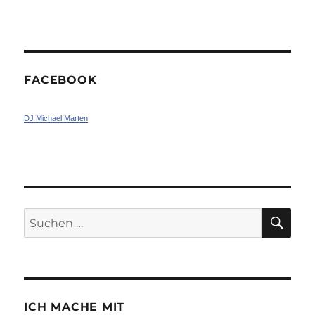
FACEBOOK
DJ Michael Marten
SU
Suchen
nach:
ICH MACHE MIT