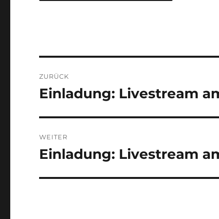
Beitragsnavigation
ZURÜCK
Einladung: Livestream a
Vorheriger
Beitrag:
WEITER
Einladung: Livestream a
Nächster
Beitrag: