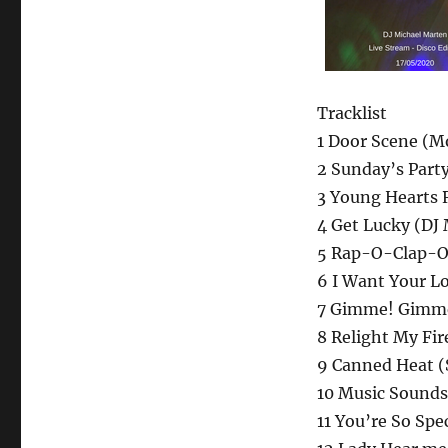
Tracklist
1 Door Scene (M
2 Sunday’s Part
3 Young Hearts 
4 Get Lucky (DJ
5 Rap-O-Clap-O 
6 I Want Your Lo
7 Gimme! Gimme
8 Relight My Fi
9 Canned Heat (
10 Music Sounds 
11 You’re So Spe