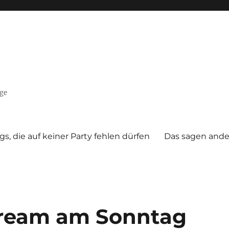
nge
gs, die auf keiner Party fehlen dürfen
Das sagen ande
tream am Sonntag