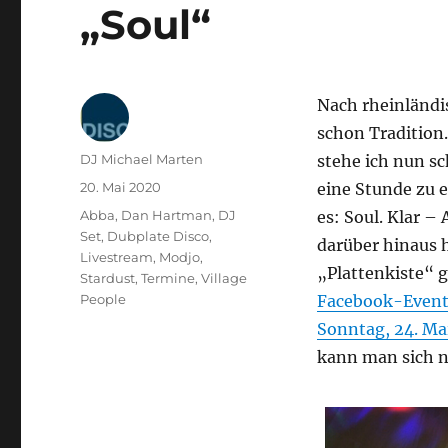
„Soul“
Nach rheinländi
schon Tradition.
Autor
DJ Michael Marten
stehe ich nun s
Veröffentlicht
20. Mai 2020
eine Stunde zu 
am
Kategorien
Abba
,
Dan Hartman
,
DJ
es: Soul. Klar –
Set
,
Dubplate Disco
,
darüber hinaus h
Livestream
,
Modjo
,
„Plattenkiste“ g
Stardust
,
Termine
,
Village
People
Facebook-Event 
Sonntag, 24. Mai
kann man sich n