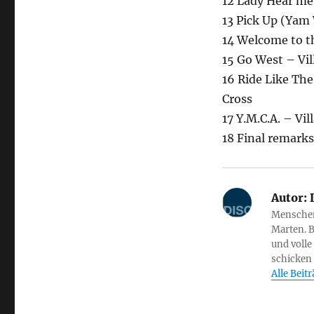
12 Lady Hear m
13 Pick Up (Yam
14 Welcome to t
15 Go West – Vil
16 Ride Like Th
Cross
17 Y.M.C.A. – Vil
18 Final remark
Autor:
D
Menschen 
Marten. B
und volle
schicken
Alle Beit