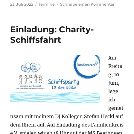
Veröffentlicht
Kategorien
zu
23. Juli 2022
Termine
Schreibe einen Kommentar
am
Einladun
WEDNESD
Einladung: Charity-
Schiffsfahrt
Am
Freita
g, 10.
Juni,
lege
ich
gemei
nsam mit meinem DJ Kollegen Stefan Heckl auf
dem Rhein auf. Auf Einladung des Familienkreis
e.V. spielen wir ab 18 Uhr auf der MS Beethoven.