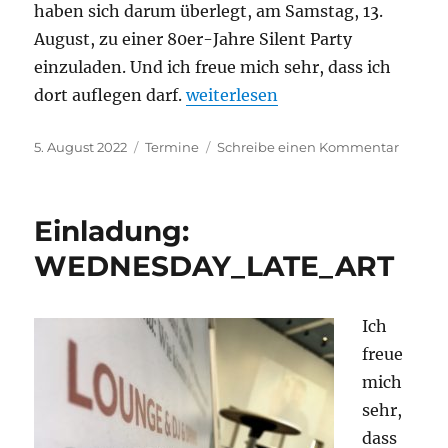
haben sich darum überlegt, am Samstag, 13.
August, zu einer 80er-Jahre Silent Party
einzuladen. Und ich freue mich sehr, dass ich
„Einladung: Kulturdinner und 
dort auflegen darf.
weiterlesen
Veröffentlicht
Kategorien
zu
5. August 2022
Termine
Schreibe einen Kommentar
am
Einlad
Kultur
und
Einladung:
Somme
WEDNESDAY_LATE_ART
Ich
freue
mich
sehr,
dass