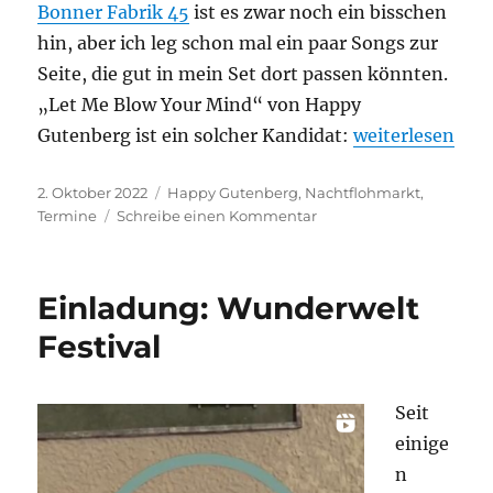
Bonner Fabrik 45
ist es zwar noch ein bisschen
hin, aber ich leg schon mal ein paar Songs zur
Seite, die gut in mein Set dort passen könnten.
„Let Me Blow Your Mind“ von Happy
„Neu in meiner 
Gutenberg ist ein solcher Kandidat:
weiterlesen
Veröffentlicht
Kategorien
2. Oktober 2022
Happy Gutenberg
,
Nachtflohmarkt
,
am
zu
Termine
Schreibe einen Kommentar
Neu
in
meiner
Einladung: Wunderwelt
Playlist:
Let
Festival
Me
Blow
Your
Seit
Mind
einige
n