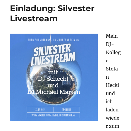
Set
Einladung: Silvester
für
Frisk
Livestream
Radio
Mein
DJ-
Kolleg
e
Stefa
n
Heckl
und
ich
laden
wiede
r zum