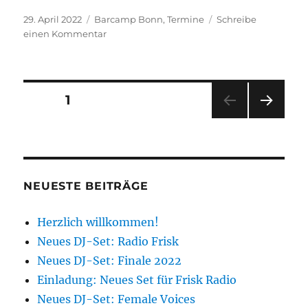
Veröffentlicht
Kategorien
29. April 2022
Barcamp Bonn
,
Termine
Schreibe
am
zu
einen Kommentar
Einladung:
Barcamp
Bonn
Seitennummerierung
SEITE
1
NÄC
der
HSTE
SEIT
Beiträge
E
NEUESTE BEITRÄGE
Herzlich willkommen!
Neues DJ-Set: Radio Frisk
Neues DJ-Set: Finale 2022
Einladung: Neues Set für Frisk Radio
Neues DJ-Set: Female Voices