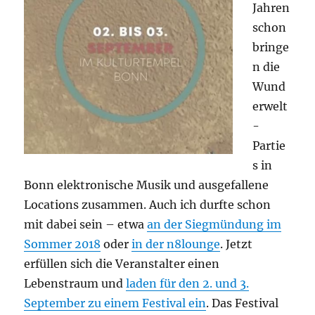
Jahren
schon
bringe
n die
Wund
erwelt
-
Partie
s in
Bonn elektronische Musik und ausgefallene
Locations zusammen. Auch ich durfte schon
mit dabei sein – etwa
an der Siegmündung im
Sommer 2018
oder
in der n8lounge
. Jetzt
erfüllen sich die Veranstalter einen
Lebenstraum und
laden für den 2. und 3.
September zu einem Festival ein
. Das Festival