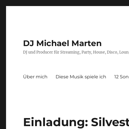
DJ Michael Marten
DJ und Producer für Streaming, Party, House, Disco, Lou
Über mich
Diese Musik spiele ich
12 Son
Einladung: Silves