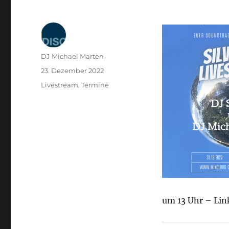
Autor
DJ Michael Marten
Veröffentlicht
23. Dezember 2022
am
Kategorien
Livestream
,
Termine
um 13 Uhr – Link