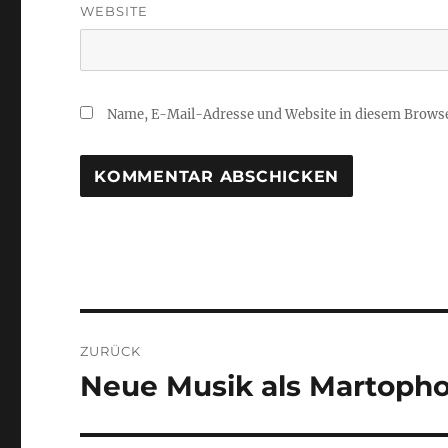
WEBSITE
Name, E-Mail-Adresse und Website in diesem Brows
Beitragsnavigation
ZURÜCK
Neue Musik als Martophon
Vorheriger
Beitrag: