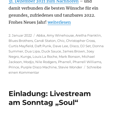
31. Dezember 2021 zum Nachhören
– und
damit verbunden die besten Wünsche für ein
gesundes, zufriedenes und tanzbares 2022.
„Frohes neues Jahr!“
Frohes Neues Jahr!
weiterlesen
Veröffentlicht
Kategorien
2. Januar 2022
Abba
,
Amy Winehouse
,
Aretha Franklin
,
am
Blues Brothers
,
Candi Staton
,
Chic
,
Christopher Cross
,
Curtis Mayfield
,
Daft Punk
,
Dave Lee
,
Disco
,
DJ Set
,
Donna
Summer
,
Dua Lipa
,
Duck Sauce
,
James Brown
,
Joey
Negro
,
Kungs
,
Louis La Roche
,
Mark Ronson
,
Michael
Jackson
,
Modjo
,
Nile Rodgers
,
Pharrell
,
Pharrell Williams
,
Prince
,
Purple Disco Machine
,
Stevie Wonder
Schreibe
zu
einen Kommentar
Frohes
neues
Jahr!
Einladung: Livestream
am Sonntag „Soul“