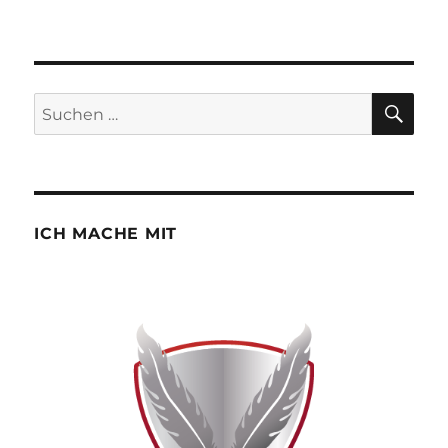
SU
Suchen
nach:
ICH MACHE MIT