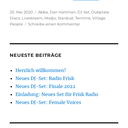
Veröffentlicht
Kategorien
20. Mai 2020
Abba
,
Dan Hartman
,
DJ Set
,
Dubplate
am
Disco
,
Livestream
,
Modjo
,
Stardust
,
Termine
,
Village
zu
People
Schreibe einen Kommentar
Einladung:
Livestream
am
Sonntag
„Soul“
NEUESTE BEITRÄGE
Herzlich willkommen!
Neues DJ-Set: Radio Frisk
Neues DJ-Set: Finale 2022
Einladung: Neues Set für Frisk Radio
Neues DJ-Set: Female Voices