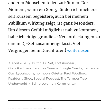
anderen Menschen teilen zu können. Der
Moment, wenn ein Song, für den ich mich erst
seit Kurzem begeistere, auch bei meinem
Publikum Wirkung zeigt, ist ganz besonders.
Um diesem Gefühl möglichst nah zu kommen,
habe ich einige grandiose Neuentdeckungen zu
einem DJ-Set zusammengefasst. Viel
„Neues DJ-Set: Hou
Vergnügen beim Durchhören!
weiterlesen
Veröffentlicht
Kategorien
3. April 2020
Butch
,
DJ Set
,
Fort Romeau
,
am
Grandbrothers
,
Jacques Greene
,
Jungle Giants
,
Laurence
Guy
,
Lycoriscoris
,
no moon
,
Odette
,
Paul Woolford
,
Rezident
,
Shee
,
Special Request
,
The Temper Trap
,
zu
Underworld
Schreibe einen Kommentar
Neues
DJ-
Set:
Housewarming