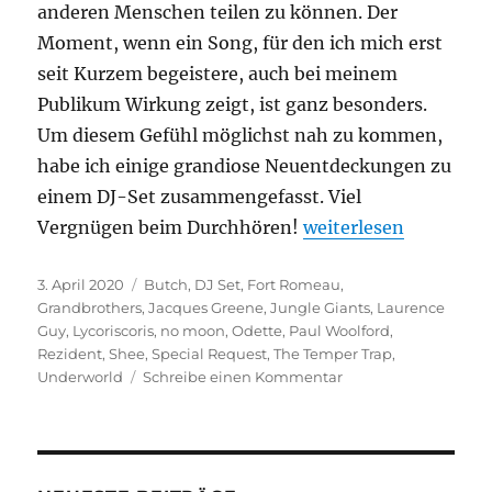
anderen Menschen teilen zu können. Der
Moment, wenn ein Song, für den ich mich erst
seit Kurzem begeistere, auch bei meinem
Publikum Wirkung zeigt, ist ganz besonders.
Um diesem Gefühl möglichst nah zu kommen,
habe ich einige grandiose Neuentdeckungen zu
einem DJ-Set zusammengefasst. Viel
„Neues DJ-Set: Hou
Vergnügen beim Durchhören!
weiterlesen
Veröffentlicht
Kategorien
3. April 2020
Butch
,
DJ Set
,
Fort Romeau
,
am
Grandbrothers
,
Jacques Greene
,
Jungle Giants
,
Laurence
Guy
,
Lycoriscoris
,
no moon
,
Odette
,
Paul Woolford
,
Rezident
,
Shee
,
Special Request
,
The Temper Trap
,
zu
Underworld
Schreibe einen Kommentar
Neues
DJ-
Set:
Housewarming