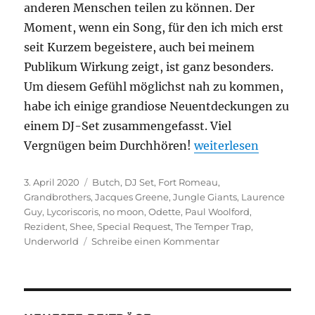
anderen Menschen teilen zu können. Der
Moment, wenn ein Song, für den ich mich erst
seit Kurzem begeistere, auch bei meinem
Publikum Wirkung zeigt, ist ganz besonders.
Um diesem Gefühl möglichst nah zu kommen,
habe ich einige grandiose Neuentdeckungen zu
einem DJ-Set zusammengefasst. Viel
„Neues DJ-Set: Hou
Vergnügen beim Durchhören!
weiterlesen
Veröffentlicht
Kategorien
3. April 2020
Butch
,
DJ Set
,
Fort Romeau
,
am
Grandbrothers
,
Jacques Greene
,
Jungle Giants
,
Laurence
Guy
,
Lycoriscoris
,
no moon
,
Odette
,
Paul Woolford
,
Rezident
,
Shee
,
Special Request
,
The Temper Trap
,
zu
Underworld
Schreibe einen Kommentar
Neues
DJ-
Set:
Housewarming