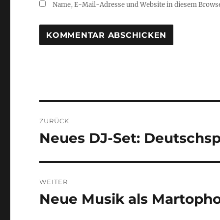
Name, E-Mail-Adresse und Website in diesem Brows
Beitragsnavigation
ZURÜCK
Neues DJ-Set: Deutschsp
Vorheriger
Beitrag:
WEITER
Neue Musik als Martoph
Nächster
Beitrag: