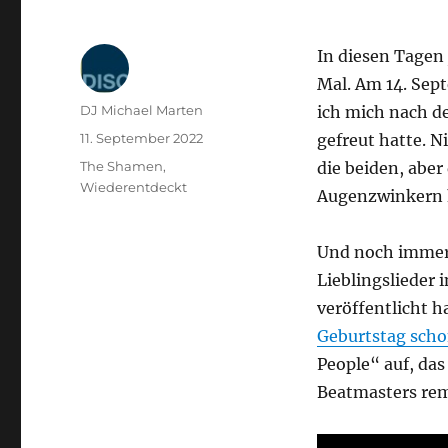
In diesen Tagen 
Mal. Am 14. Sep
Autor
DJ Michael Marten
ich mich nach d
Veröffentlicht
11. September 2022
gefreut hatte. N
am
Kategorien
The Shamen
,
die beiden, abe
Wiederentdeckt
Augenzwinkern h
Und noch immer 
Lieblingslieder
veröffentlicht h
Geburtstag scho
People“ auf, das
Beatmasters rem