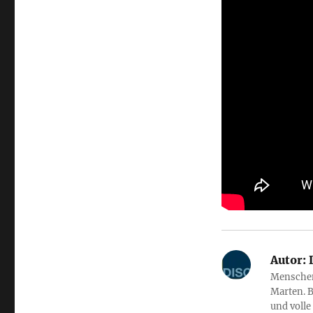
Autor:
D
Menschen 
Marten. B
und volle