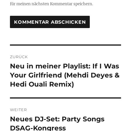
für meinen nächsten Kommentar speichern.
Beitragsnavigation
ZURÜCK
Neu in meiner Playlist: If I Was
Vorheriger
Beitrag:
Your Girlfriend (Mehdi Deyes &
Hedi Ouali Remix)
WEITER
Neues DJ-Set: Party Songs
Nächster
Beitrag:
DSAG-Kongress