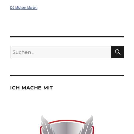
DJ Michael Marten
SU
Suchen
nach:
ICH MACHE MIT