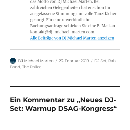
das Motto von DJ Michael Marten. Bei
zahlreichen Gelegenheiten hat er schon für
ausgelassene Stimmung und volle Tanzflächen
gesorgt. Für eine unverbindliche
Buchungsanfrage schicken Sie eine E-Mail an
kontakt@dj-michael-marten.com.
Alle Beiträge von DJ Michael Marten anzeigen
Autor
Veröffentlicht
Kategorien
DJ Michael Marten
23. Februar 2019
DJ Set
,
Rah
am
Band
,
The Police
Ein Kommentar zu „Neues DJ-
Set: Warmup DSAG-Kongress“