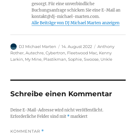
gesorgt. Für eine unverbindliche
Buchungsanfrage schicken Sie eine E-Mail an
kontakt@dj-michael-marten.com.
Alle Beiträge von DJ Michael Marten anzeigen
Autor
Veröffentlicht
Kategorien
DJ Michael Marten
14. August 2022
Anthony
am
Rother
,
Autechre
,
Cybertron
,
Fleetwood Mac
,
Kenny
Larkin
,
My Mine
,
Plastikman
,
Sophie
,
Swoose
,
Unkle
Schreibe einen Kommentar
Deine E-Mail-Adresse wird nicht veröffentlicht.
Erforderliche Felder sind mit
*
markiert
KOMMENTAR
*