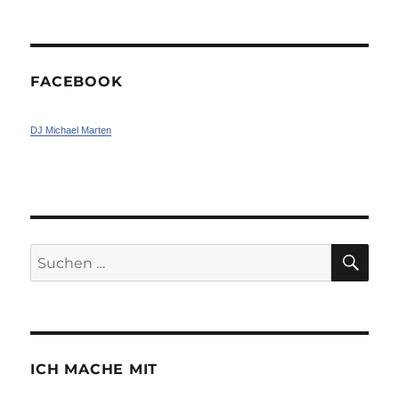
FACEBOOK
DJ Michael Marten
SU
Suchen
nach:
ICH MACHE MIT