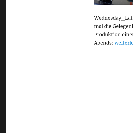
Wednesday_Late_
mal die Gelegen
Produktion eine
„Neues 
Abends:
weiterl