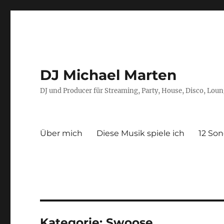
DJ Michael Marten
DJ und Producer für Streaming, Party, House, Disco, Lou
Über mich
Diese Musik spiele ich
12 Son
Kategorie:
Swoose