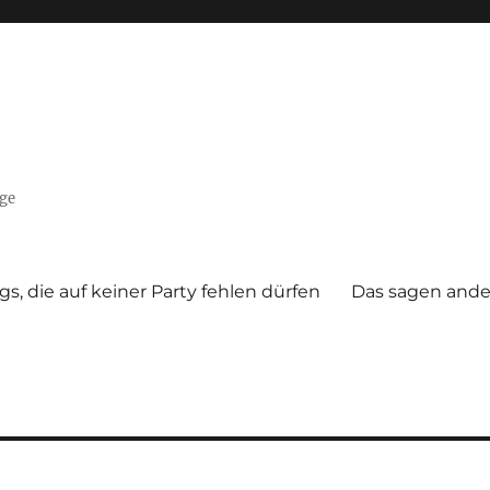
nge
gs, die auf keiner Party fehlen dürfen
Das sagen ande