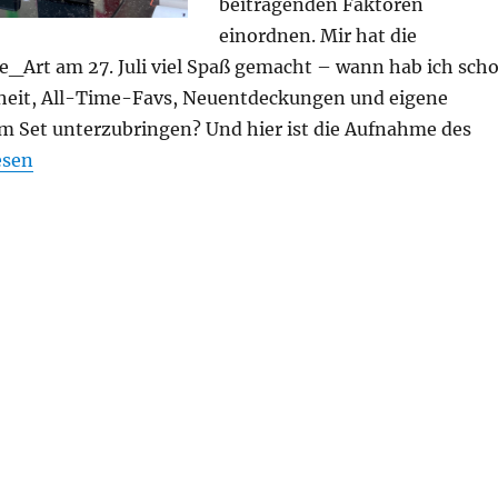
beitragenden Faktoren
einordnen. Mir hat die
Art am 27. Juli viel Spaß gemacht – wann hab ich sch
heit, All-Time-Favs, Neuentdeckungen und eigene
m Set unterzubringen? Und hier ist die Aufnahme des
DJ-Set: Bundeskunsthalle“
esen