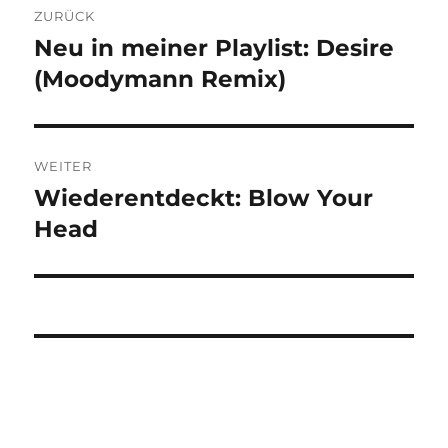
ZURÜCK
Neu in meiner Playlist: Desire
Vorheriger
Beitrag:
(Moodymann Remix)
WEITER
Wiederentdeckt: Blow Your
Nächster
Beitrag:
Head