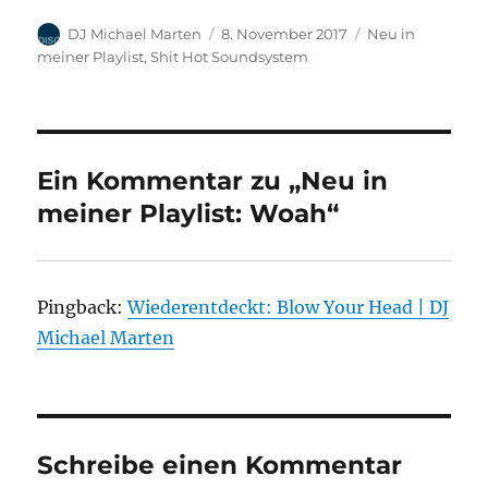
Autor
Veröffentlicht
Kategorien
DJ Michael Marten
8. November 2017
Neu in
am
meiner Playlist
,
Shit Hot Soundsystem
Ein Kommentar zu „Neu in
meiner Playlist: Woah“
Pingback:
Wiederentdeckt: Blow Your Head | DJ
Michael Marten
Schreibe einen Kommentar