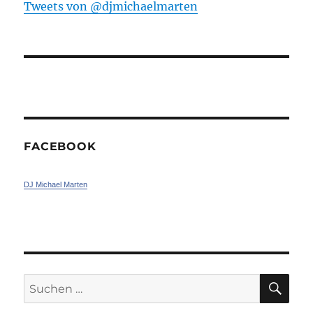
Tweets von ‎@djmichaelmarten
FACEBOOK
DJ Michael Marten
SU
Suchen
nach: