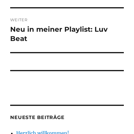
WEITER
Neu in meiner Playlist: Luv
Nächster
Beitrag:
Beat
NEUESTE BEITRÄGE
Herzlich willkommen!