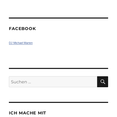
FACEBOOK
DJ Michael Marten
SU
Suchen
nach:
ICH MACHE MIT