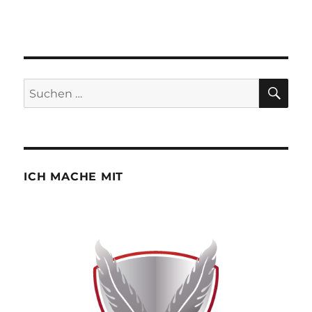
SU
Suchen
nach:
ICH MACHE MIT