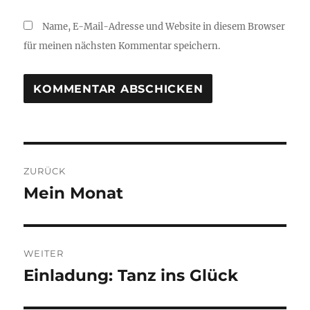
Name, E-Mail-Adresse und Website in diesem Browser
für meinen nächsten Kommentar speichern.
Beitragsnavigation
ZURÜCK
Mein Monat
Vorheriger
Beitrag:
WEITER
Einladung: Tanz ins Glück
Nächster
Beitrag: