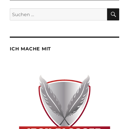
SU
Suchen
nach:
ICH MACHE MIT