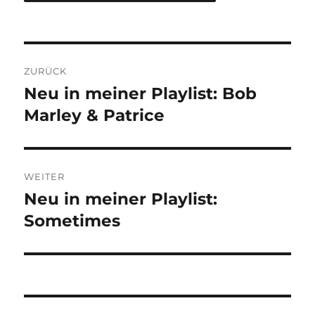
Beitragsnavigation
ZURÜCK
Neu in meiner Playlist: Bob
Vorheriger
Beitrag:
Marley & Patrice
WEITER
Neu in meiner Playlist:
Nächster
Beitrag:
Sometimes