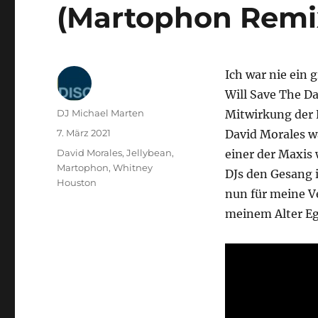
(Martophon Remi
Ich war nie ein
Will Save The D
Autor
DJ Michael Marten
Mitwirkung der 
Veröffentlicht
7. März 2021
David Morales wa
am
Kategorien
David Morales
,
Jellybean
,
einer der Maxis
Martophon
,
Whitney
DJs den Gesang 
Houston
nun für meine Ve
meinem Alter Eg