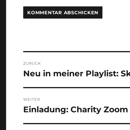
Beitragsnavigation
ZURÜCK
Neu in meiner Playlist: 
Vorheriger
Beitrag:
WEITER
Einladung: Charity Zoom
Nächster
Beitrag: