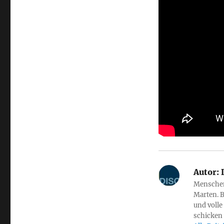
Autor:
D
Menschen 
Marten. B
und volle
schicken