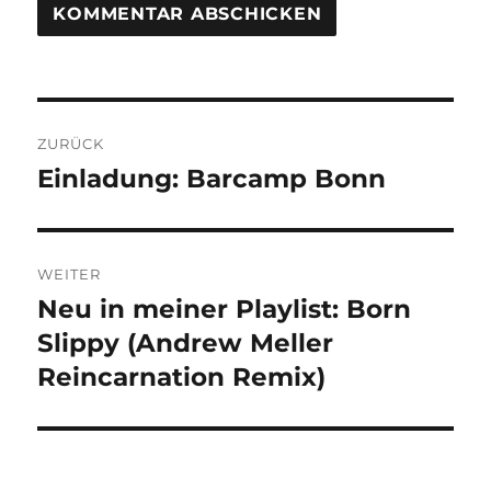
Beitragsnavigation
ZURÜCK
Einladung: Barcamp Bonn
Vorheriger
Beitrag:
WEITER
Neu in meiner Playlist: Born
Nächster
Beitrag:
Slippy (Andrew Meller
Reincarnation Remix)