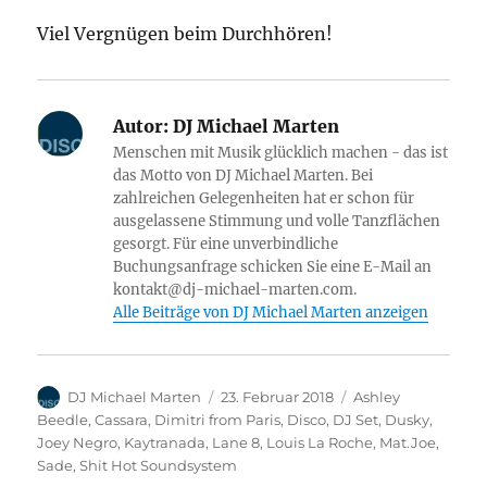
Viel Vergnügen beim Durchhören!
Autor:
DJ Michael Marten
Menschen mit Musik glücklich machen - das ist
das Motto von DJ Michael Marten. Bei
zahlreichen Gelegenheiten hat er schon für
ausgelassene Stimmung und volle Tanzflächen
gesorgt. Für eine unverbindliche
Buchungsanfrage schicken Sie eine E-Mail an
kontakt@dj-michael-marten.com.
Alle Beiträge von DJ Michael Marten anzeigen
Autor
Veröffentlicht
Kategorien
DJ Michael Marten
23. Februar 2018
Ashley
am
Beedle
,
Cassara
,
Dimitri from Paris
,
Disco
,
DJ Set
,
Dusky
,
Joey Negro
,
Kaytranada
,
Lane 8
,
Louis La Roche
,
Mat.Joe
,
Sade
,
Shit Hot Soundsystem