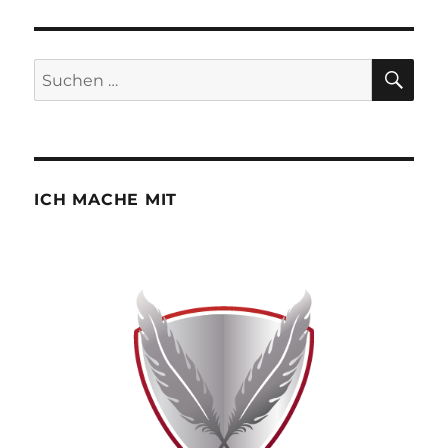
SU
Suchen
nach:
ICH MACHE MIT