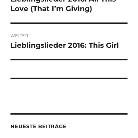
Beitrag:
Love (That I’m Giving)
WEITER
Lieblingslieder 2016: This Girl
Nächster
Beitrag:
NEUESTE BEITRÄGE