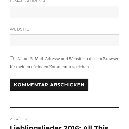
E-MAIL-ADRESSE
WEBSITE
Name, E-Mail-Adresse und Website in diesem Browser
für meinen nächsten Kommentar speichern.
Beitragsnavigation
ZURÜCK
Lieblingslieder 2016: All This
Vorheriger