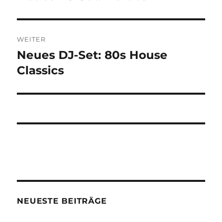
Beitrag:
WEITER
Neues DJ-Set: 80s House
Nächster
Beitrag:
Classics
NEUESTE BEITRÄGE