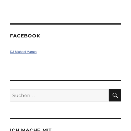
FACEBOOK
DJ Michael Marten
SU
Suchen
nach:
ICH MACHE MIT