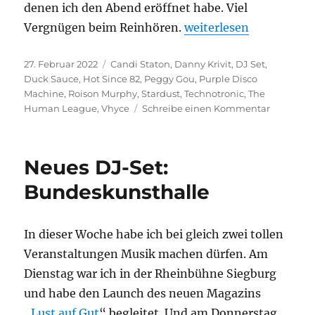
denen ich den Abend eröffnet habe. Viel
„Neues DJ-Set: Bonne
Vergnügen beim Reinhören.
weiterlesen
Veröffentlicht
Kategorien
27. Februar 2022
Candi Staton
,
Danny Krivit
,
DJ Set
,
am
Duck Sauce
,
Hot Since 82
,
Peggy Gou
,
Purple Disco
Machine
,
Roison Murphy
,
Stardust
,
Technotronic
,
The
zu
Human League
,
Vhyce
Schreibe einen Kommentar
Neues
DJ-
Set:
Neues DJ-Set:
Bonner
Room
Bundeskunsthalle
In dieser Woche habe ich bei gleich zwei tollen
Veranstaltungen Musik machen dürfen. Am
Dienstag war ich in der Rheinbühne Siegburg
und habe den Launch des neuen Magazins
„
Lust auf Gut
“ begleitet. Und am Donnerstag