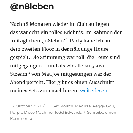
@n8leben
Nach 18 Monaten wieder im Club auflegen –
das war echt ein tolles Erlebnis. Im Rahmen der
freitäglichen „n8leben“-Party habe ich auf
dem zweiten Floor in der n8lounge House
gespielt. Die Stimmung war toll, die Leute sind
mitgegangen – und als wir alle zu „Love
Stream“ von Mat.Joe mitgesungen war der
Abend perfekt. Hier gibt es einen Ausschnitt
„Neues DJ-Set: Live 
meines Sets zum nachhören:
weiterlesen
Veröffentlicht
Kategorien
16. Oktober 2021
DJ Set
,
Kölsch
,
Meduza
,
Peggy Gou
,
am
Purple Disco Machine
,
Todd Edwards
Schreibe einen
zu
Kommentar
Neues
DJ-