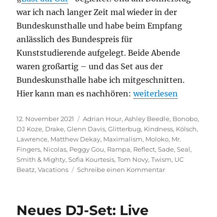
war ich nach langer Zeit mal wieder in der
Bundeskunsthalle und habe beim Empfang
anlässlich des Bundespreis für
Kunststudierende aufgelegt. Beide Abende
waren großartig – und das Set aus der
Bundeskunsthalle habe ich mitgeschnitten.
„Neues DJ-Set: Bund
Hier kann man es nachhören:
weiterlesen
Veröffentlicht
Kategorien
12. November 2021
Adrian Hour
,
Ashley Beedle
,
Bonobo
,
am
DJ Koze
,
Drake
,
Glenn Davis
,
Glitterbug
,
Kindness
,
Kölsch
,
Lawrence
,
Matthew Dekay
,
Maximalism
,
Moloko
,
Mr.
Fingers
,
Nicolas
,
Peggy Gou
,
Rampa
,
Reflect
,
Sade
,
Seal
,
Smith & Mighty
,
Sofia Kourtesis
,
Tom Novy
,
Twism
,
UC
zu
Beatz
,
Vacations
Schreibe einen Kommentar
Neues
DJ-
Set:
Neues DJ-Set: Live
Bundeskunsthal