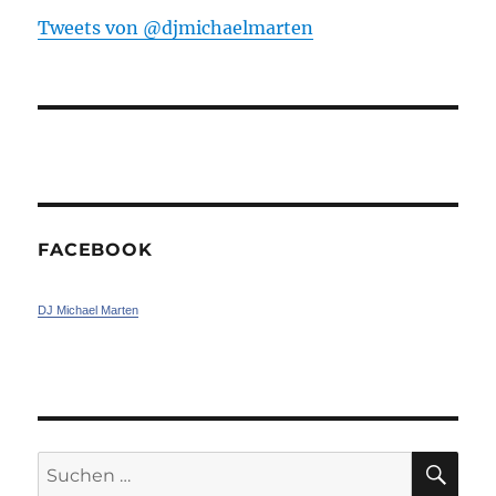
Tweets von ‎@djmichaelmarten
FACEBOOK
DJ Michael Marten
SU
Suchen