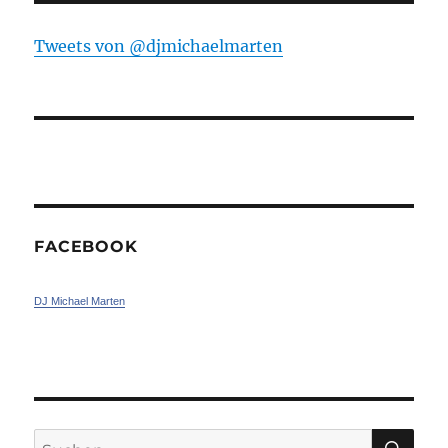
Tweets von ‎@djmichaelmarten
FACEBOOK
DJ Michael Marten
SU
Suchen