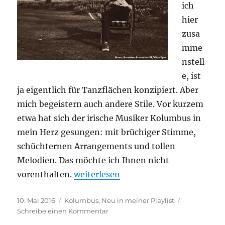
ich
hier
zusa
mme
nstell
e, ist
ja eigentlich für Tanzflächen konzipiert. Aber
mich begeistern auch andere Stile. Vor kurzem
etwa hat sich der irische Musiker Kolumbus in
mein Herz gesungen: mit brüchiger Stimme,
schüchternen Arrangements und tollen
Melodien. Das möchte ich Ihnen nicht
„Neu in meiner Playlist: Kolumbus“
vorenthalten.
weiterlesen
Veröffentlicht
Kategorien
10. Mai 2016
Kolumbus
,
Neu in meiner Playlist
am
zu
Schreibe einen Kommentar
Neu