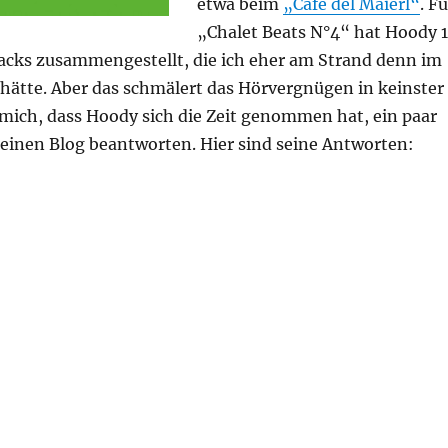
etwa beim
„Café del Maierl“
. Fü
„Chalet Beats N°4“ hat Hoody 
ks zusammengestellt, die ich eher am Strand denn im
 hätte. Aber das schmälert das Hörvergnügen in keinster
 mich, dass Hoody sich die Zeit genommen hat, ein paar
einen Blog beantworten. Hier sind seine Antworten:
ei… DJ Hoody“