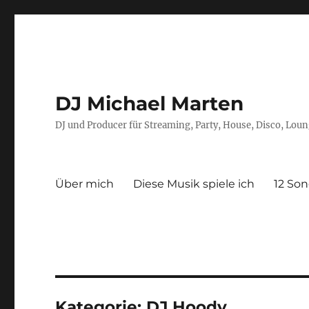
DJ Michael Marten
DJ und Producer für Streaming, Party, House, Disco, Lou
Über mich
Diese Musik spiele ich
12 Son
Kategorie:
DJ Hoody