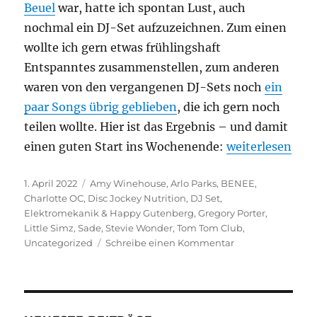
Beuel
war, hatte ich spontan Lust, auch
nochmal ein DJ-Set aufzuzeichnen. Zum einen
wollte ich gern etwas frühlingshaft
Entspanntes zusammenstellen, zum anderen
waren von den vergangenen DJ-Sets noch
ein
paar Songs übrig geblieben
, die ich gern noch
teilen wollte. Hier ist das Ergebnis – und damit
„Neues DJ-Set:
einen guten Start ins Wochenende:
weiterlesen
Veröffentlicht
Kategorien
1. April 2022
Amy Winehouse
,
Arlo Parks
,
BENEE
,
am
Charlotte OC
,
Disc Jockey Nutrition
,
DJ Set
,
Elektromekanik & Happy Gutenberg
,
Gregory Porter
,
Little Simz
,
Sade
,
Stevie Wonder
,
Tom Tom Club
,
zu
Uncategorized
Schreibe einen Kommentar
Neues
DJ-
Set:
Spring
2022