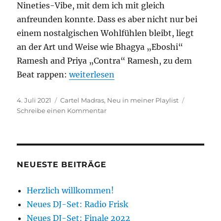
Nineties-Vibe, mit dem ich mit gleich
anfreunden konnte. Dass es aber nicht nur bei
einem nostalgischen Wohlfühlen bleibt, liegt
an der Art und Weise wie Bhagya „Eboshi“
Ramesh and Priya „Contra“ Ramesh, zu dem
„Neu in meiner Playlist: Dream Girl C
Beat rappen:
weiterlesen
Veröffentlicht
Kategorien
4. Juli 2021
Cartel Madras
,
Neu in meiner Playlist
am
zu
Schreibe einen Kommentar
Neu
in
meiner
Playlist:
Dream
NEUESTE BEITRÄGE
Girl
Concept
Herzlich willkommen!
Neues DJ-Set: Radio Frisk
Neues DJ-Set: Finale 2022