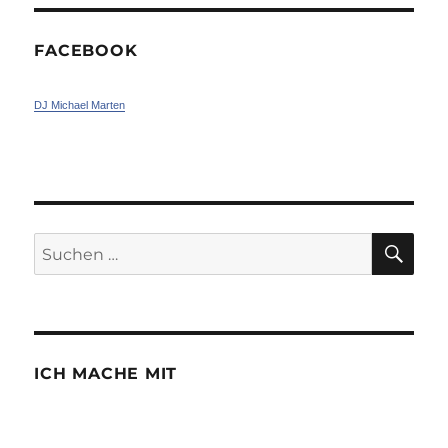
FACEBOOK
DJ Michael Marten
SU
Suchen
nach:
ICH MACHE MIT