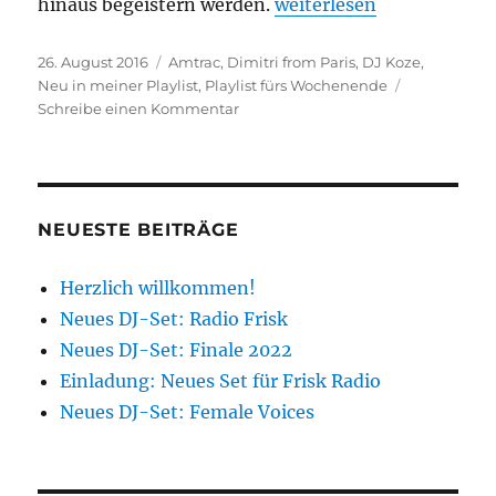
„Playlist fürs Wochenen
hinaus begeistern werden.
weiterlesen
Veröffentlicht
Kategorien
26. August 2016
Amtrac
,
Dimitri from Paris
,
DJ Koze
,
am
Neu in meiner Playlist
,
Playlist fürs Wochenende
zu
Schreibe einen Kommentar
Playlist
fürs
Wochenende
NEUESTE BEITRÄGE
Herzlich willkommen!
Neues DJ-Set: Radio Frisk
Neues DJ-Set: Finale 2022
Einladung: Neues Set für Frisk Radio
Neues DJ-Set: Female Voices