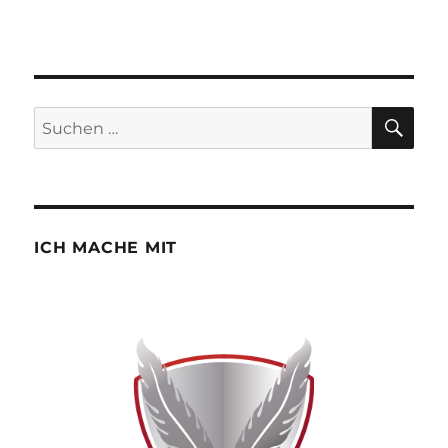
SU
Suchen
nach:
ICH MACHE MIT