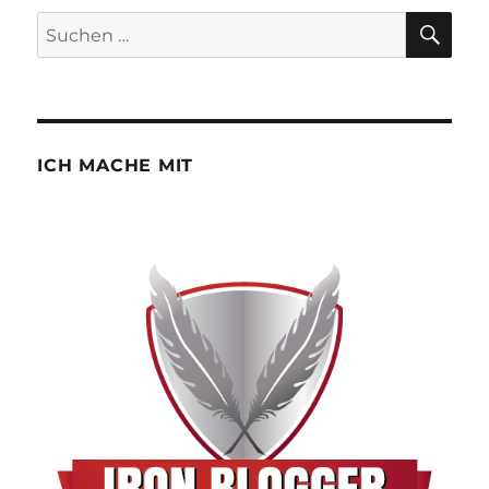
SU
Suchen
nach:
ICH MACHE MIT