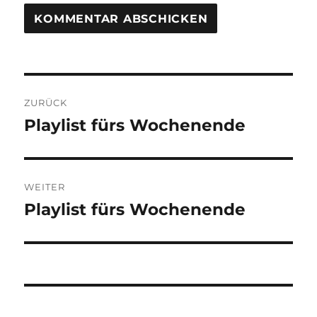
Beitragsnavigation
ZURÜCK
Playlist fürs Wochenende
Vorheriger
Beitrag:
WEITER
Playlist fürs Wochenende
Nächster
Beitrag: