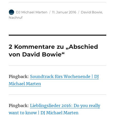
Autor
Veröffentlicht
Kategorien
DJ Michael Marten
11. Januar 2016
David Bowie
,
am
Nachruf
2 Kommentare zu „Abschied
von David Bowie“
Pingback:
Soundtrack fürs Wochenende | DJ
Michael Marten
Pingback:
Lieblingslieder 2016: Do you really
want to know | DJ Michael Marten