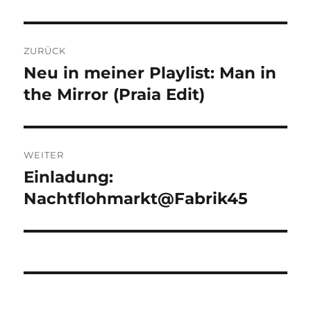
Beitragsnavigation
ZURÜCK
Neu in meiner Playlist: Man in
Vorheriger
Beitrag:
the Mirror (Praia Edit)
WEITER
Einladung:
Nächster
Beitrag:
Nachtflohmarkt@Fabrik45