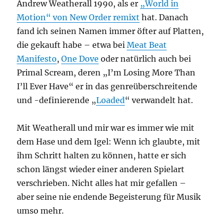
Andrew Weatherall 1990, als er
„World in
Motion“ von New Order remixt
hat. Danach
fand ich seinen Namen immer öfter auf Platten,
die gekauft habe – etwa bei
Meat Beat
Manifesto
,
One Dove
oder natürlich auch bei
Primal Scream, deren „I’m Losing More Than
I’ll Ever Have“ er in das genreüberschreitende
und -definierende „
Loaded
“ verwandelt hat.
Mit Weatherall und mir war es immer wie mit
dem Hase und dem Igel: Wenn ich glaubte, mit
ihm Schritt halten zu können, hatte er sich
schon längst wieder einer anderen Spielart
verschrieben. Nicht alles hat mir gefallen –
aber seine nie endende Begeisterung für Musik
umso mehr.