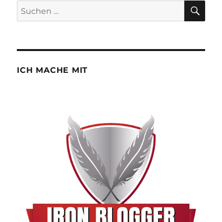
SU
Suchen
nach:
ICH MACHE MIT